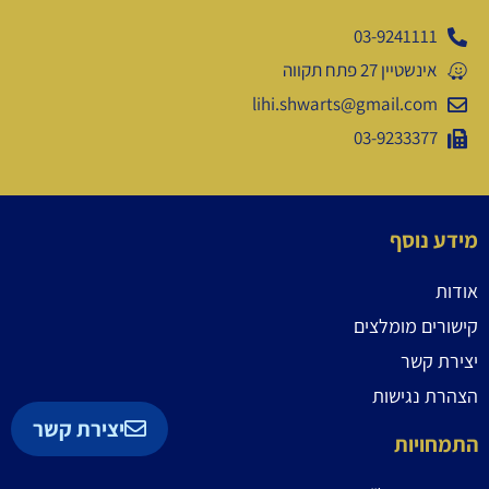
03-9241111
אינשטיין 27 פתח תקווה
lihi.shwarts@gmail.com
03-9233377
מידע נוסף
אודות
קישורים מומלצים
יצירת קשר
הצהרת נגישות
יצירת קשר
התמחויות